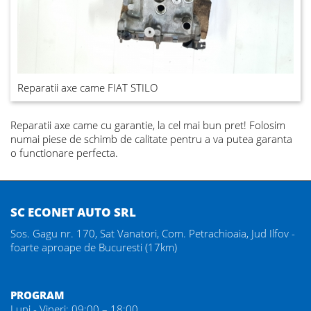
Reparatii axe came FIAT STILO
Reparatii axe came
cu garantie, la cel mai bun pret! Folosim
numai piese de schimb de calitate pentru a va putea garanta
o functionare perfecta.
SC ECONET AUTO SRL
Sos. Gagu nr. 170, Sat Vanatori, Com. Petrachioaia, Jud Ilfov -
foarte aproape de Bucuresti (17km)
PROGRAM
Luni - Vineri: 09:00 – 18:00