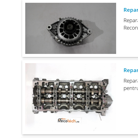
Repar
Repara
Recon
Repar
Repara
pentru