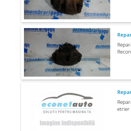
Repar
Repara
Recond
Repar
Repara
etrier