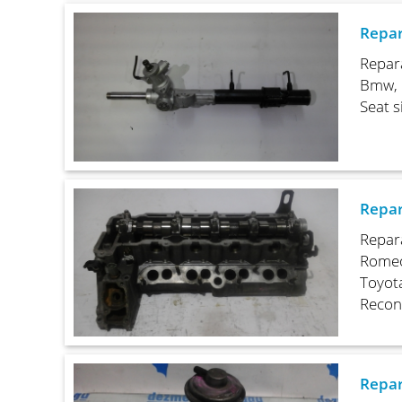
Repar
Repara
Bmw, F
Seat s
Repar
Repara
Romeo,
Toyota
Recon
Repar