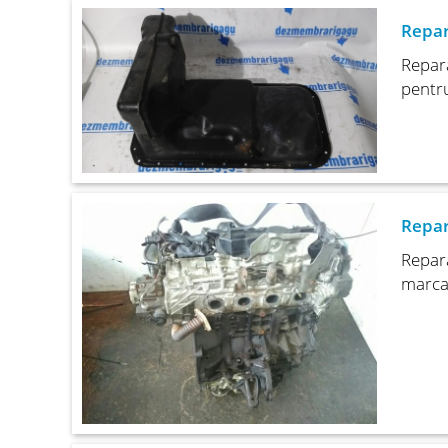
Repar
Repara
pentru
Repar
Repara
marca