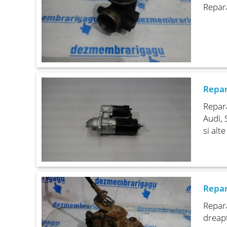
Repar
Repar
Repara
Audi, 
si alt
Repar
Repara
dreap