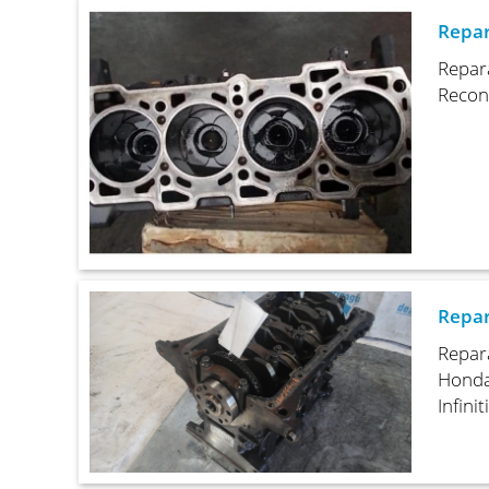
Repar
Repar
Recon
Repar
Repar
Honda,
Infini