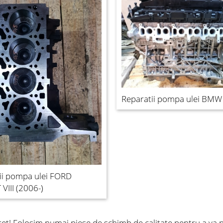
Reparatii pompa ulei BMW
ii pompa ulei FORD
VIII (2006-)
ret! Folosim numai piese de schimb de calitate pentru a va 