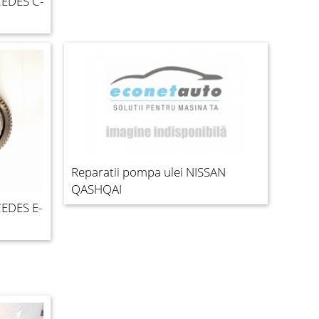
CEDES C-
Reparatii pompa ulei NISSAN
QASHQAI
CEDES E-