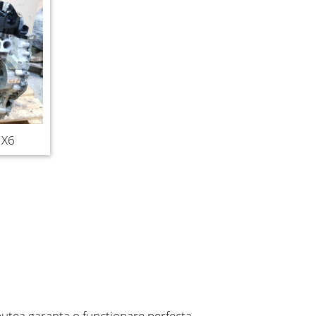
 X6
putea garanta o functionare perfecta.