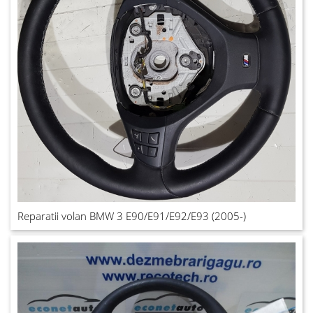
Reparatii volan BMW 3 E90/E91/E92/E93 (2005-)