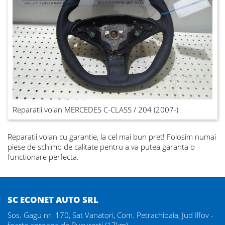
Reparatii volan MERCEDES C-CLASS / 204 (2007-)
Reparatii volan
cu garantie, la cel mai bun pret! Folosim numai
piese de schimb de calitate pentru a va putea garanta o
functionare perfecta.
SC ECONET AUTO SRL
Sos. Gagu nr. 170, Sat Vanatori, Com. Petrachioaia, Jud Ilfov -
foarte aproape de Bucuresti (17km)