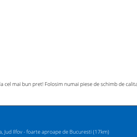
la cel mai bun pret! Folosim numai piese de schimb de calit
, Jud Ilfov - foarte aproape de Bucuresti (17km)